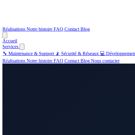
Réalisations
Notre histoire
FAQ
Contact
Blog
Accueil
Services
🔧
Maintenance & Support
📡
Sécurité & Réseaux
💻
Développemen
Réalisations
Notre histoire
FAQ
Contact
Blog
Nous contacter