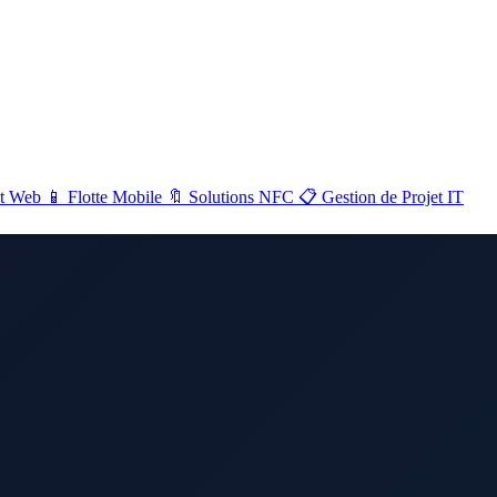
NOS SERVICES
Voir tout →
Maintenance &
🔧
📡
Sécurité & Réseaux
t Web
📱
Flotte Mobile
🔖
Solutions NFC
📋
Gestion de Projet IT
Support
Développement
💻
📱
Flotte Mobile
Web
Gestion de Projet
📋
🔖
Solutions NFC
IT