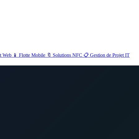
NOS SERVICES
Voir tout →
Maintenance &
🔧
📡
Sécurité & Réseaux
t Web
📱
Flotte Mobile
🔖
Solutions NFC
📋
Gestion de Projet IT
Support
Développement
💻
📱
Flotte Mobile
Web
Gestion de Projet
📋
🔖
Solutions NFC
IT