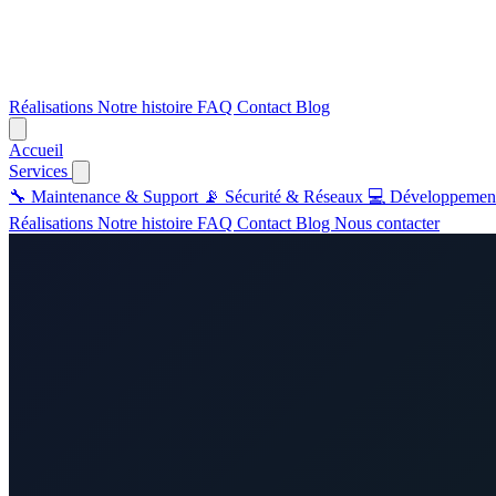
Réalisations
Notre histoire
FAQ
Contact
Blog
Accueil
Services
🔧
Maintenance & Support
📡
Sécurité & Réseaux
💻
Développemen
Réalisations
Notre histoire
FAQ
Contact
Blog
Nous contacter