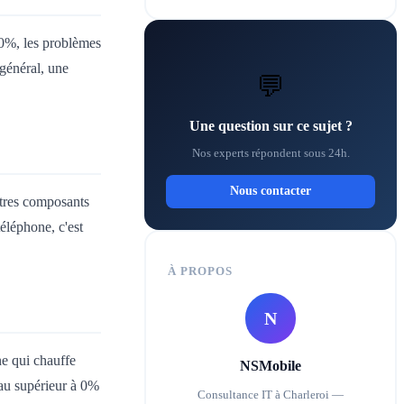
70%, les problèmes
général, une
💬
Une question sur ce sujet ?
Nos experts répondent sous 24h.
Nous contacter
utres composants
éléphone, c'est
À PROPOS
N
ne qui chauffe
NSMobile
eau supérieur à 0%
Consultance IT à Charleroi —