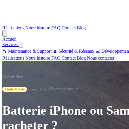
Réalisations
Notre histoire
FAQ
Contact
Blog
Accueil
Services
🔧
Maintenance & Support
📡
Sécurité & Réseaux
💻
Développemen
Réalisations
Notre histoire
FAQ
Contact
Blog
Nous contacter
Accueil
›
Blog
›
Flotte Mobile
·
·
⏱ 4 min de lecture
3 avril 2026
Flotte Mobile
Batterie iPhone ou Sams
racheter ?