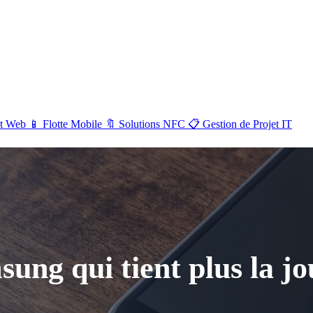
NOS SERVICES
Voir tout →
Maintenance &
🔧
📡
Sécurité & Réseaux
t Web
📱
Flotte Mobile
🔖
Solutions NFC
📋
Gestion de Projet IT
Support
Développement
💻
📱
Flotte Mobile
Web
Gestion de Projet
📋
🔖
Solutions NFC
IT
ung qui tient plus la jo