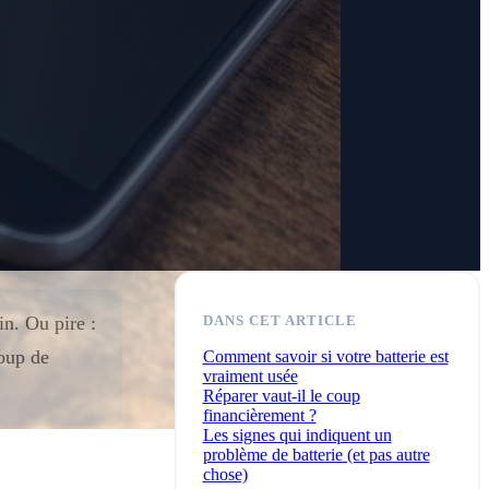
in. Ou pire :
DANS CET ARTICLE
coup de
Comment savoir si votre batterie est
vraiment usée
Réparer vaut-il le coup
financièrement ?
Les signes qui indiquent un
problème de batterie (et pas autre
chose)