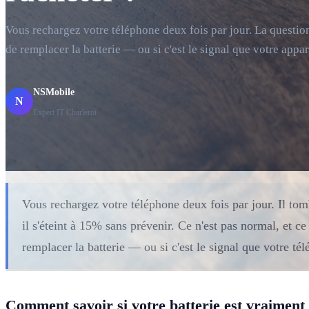
Vous rechargez votre téléphone deux fois par jour. La question
de remplacer la batterie — ou si c'est le signal que votre appar
NSMobile
N
Expert IT Charleroi
Vous rechargez votre téléphone deux fois par jour. Il tom
il s'éteint à 15% sans prévenir. Ce n'est pas normal, et ce
remplacer la batterie — ou si c'est le signal que votre té
Comment savoir si votre batterie est vraiment