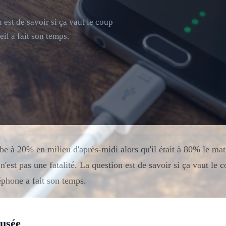
 est de savoir si ça vaut le coup
eil a fait son temps.
be à 20% en milieu d'après-midi alors qu'il était à 80% le mat
 n'est pas une fatalité. La question est de savoir si ça vaut le 
léphone a fait son temps.
 usée