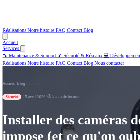
Réalisations
Notre histoire
FAQ
Contact
Blog
Accueil
Services
🔧
Maintenance & Support
📡
Sécurité & Réseaux
💻
Développemen
Réalisations
Notre histoire
FAQ
Contact
Blog
Nous contacter
Accueil
›
Blog
›
Sécurité
·
·
⏱ 5 min de lecture
15 avril 2026
Sécurité
Installer des caméras de
impose (et ce qu'on oub