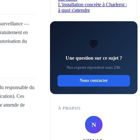
L'installation concrète à Charleroi :
à quoi s'attendre
 surveillance —
gratuitement en
utorisation du
💬
Une question sur ce sujet ?
Nos experts répondent sous 24h.
Nous contacter
 du responsable du
fication). Ces
une amende de
À PROPOS
N