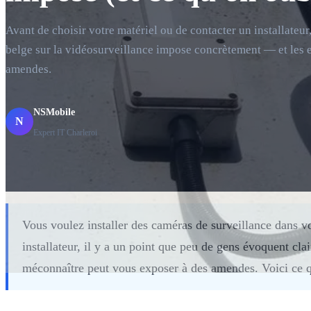
Avant de choisir votre matériel ou de contacter un installateur
belge sur la vidéosurveillance impose concrètement — et les e
amendes.
NSMobile
N
Expert IT Charleroi
Vous voulez installer des caméras de surveillance dans vo
installateur, il y a un point que peu de gens évoquent clai
méconnaître peut vous exposer à des amendes. Voici ce 