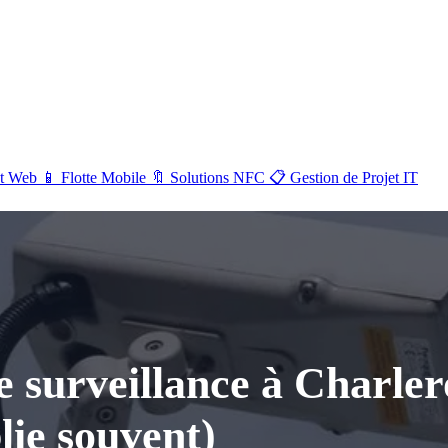
NOS SERVICES
Voir tout →
Maintenance &
🔧
📡
Sécurité & Réseaux
t Web
📱
Flotte Mobile
🔖
Solutions NFC
📋
Gestion de Projet IT
Support
Développement
💻
📱
Flotte Mobile
Web
Gestion de Projet
📋
🔖
Solutions NFC
IT
 surveillance à Charleroi
lie souvent)