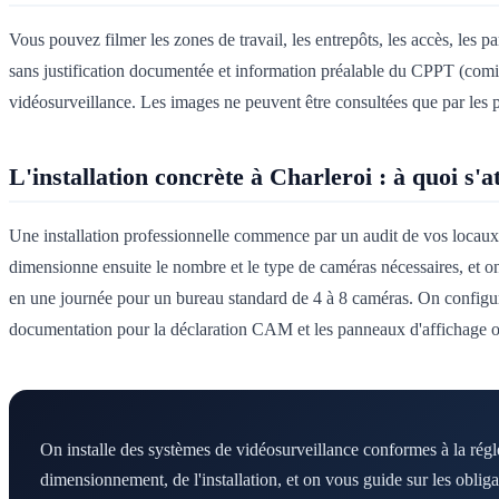
Vous pouvez filmer les zones de travail, les entrepôts, les accès, les 
sans justification documentée et information préalable du CPPT (comité d
vidéosurveillance. Les images ne peuvent être consultées que par les 
L'installation concrète à Charleroi : à quoi s'a
Une installation professionnelle commence par un audit de vos locaux :
dimensionne ensuite le nombre et le type de caméras nécessaires, et on p
en une journée pour un bureau standard de 4 à 8 caméras. On configure
documentation pour la déclaration CAM et les panneaux d'affichage ob
On installe des systèmes de vidéosurveillance conformes à la ré
dimensionnement, de l'installation, et on vous guide sur les obliga