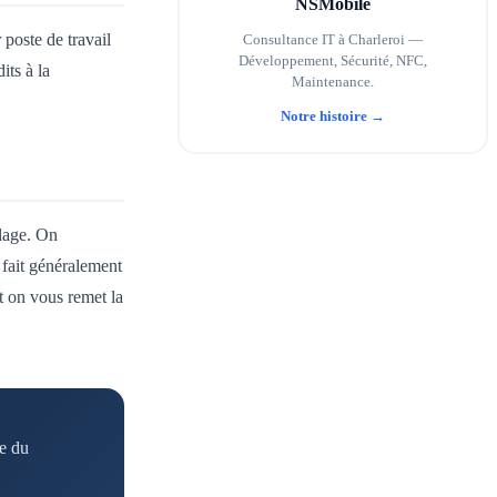
NSMobile
 poste de travail
Consultance IT à Charleroi —
Développement, Sécurité, NFC,
its à la
Maintenance.
Notre histoire →
blage. On
e fait généralement
t on vous remet la
pe du