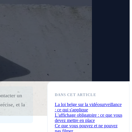
ontacter un
DANS CET ARTICLE
récise, et la
La loi belge sur la vidéosurveillance
: ce qui s'applique
L'affichage obligatoire : ce que vous
devez mettre en place
Ce que vous pouvez et ne pouvez
pas filmer